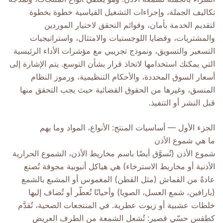
تكاليف الجملة، وإجراءات التشغيل القياسية خطوة بخطوة
لتقديم الخدمة بأمان، وقوائم التحقق لاختيار الموردين
والمشتريات، وقضايا اللوجستيات والامتثال، واستراتيجيات
التسعير والتسويق، ونموذج تجريبي مع مؤشرات الأداء الرئيسية
التي يمكنك استخدامها لاتخاذ قرار بشأن التوسع. يتم الإشارة إلى
أسعار السوق المحددة، والأحكام التنظيمية، ورموز النظام
المنسق، وغيرها من الحقوق القضائية حيث يجب التحقق منها
قبل النشر أو التنفيذ.
الجزء الأول — أساسيات المنتج: الأنواع، المواد وما يهم
ما هي شموع الأذن
شموع الأذن (تُسوَّق أيضًا باسم مخاريط الأذن، الشموع الحرارية
الأذنية أو مخاريط الاسترخاء) هي هياكل أنبوبية مجوفة تُصنع
عادةً من القماش (مثل القطن) المغموس أو المشبع بالشمع
(بارافين، شمع العسل، الصويا) وأحيانًا تُعطّر أو تُضاف إليها
خلطات عشبية أو زيوت عطرية. في المنتجعات الصحية، تُقدَّم
كطقس حسّي قصير: تُشعل الشمعة من الطرف العريض