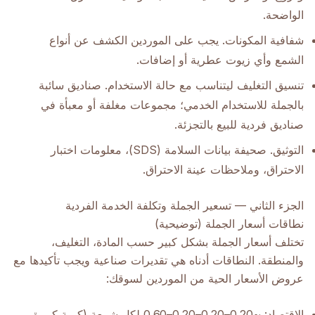
الواضحة.
شفافية المكونات. يجب على الموردين الكشف عن أنواع
الشمع وأي زيوت عطرية أو إضافات.
تنسيق التغليف ليتناسب مع حالة الاستخدام. صناديق سائبة
بالجملة للاستخدام الخدمي؛ مجموعات مغلفة أو معبأة في
صناديق فردية للبيع بالتجزئة.
التوثيق. صحيفة بيانات السلامة (SDS)، معلومات اختبار
الاحتراق، وملاحظات عينة الاحتراق.
الجزء الثاني — تسعير الجملة وتكلفة الخدمة الفردية
نطاقات أسعار الجملة (توضيحية)
تختلف أسعار الجملة بشكل كبير حسب المادة، التغليف،
والمنطقة. النطاقات أدناه هي تقديرات صناعية ويجب تأكيدها مع
عروض الأسعار الحية من الموردين لسوقك:
الاقتصاد: ~0.20–0.20–0.20–0.60 لكل شمعة (كمية كبيرة