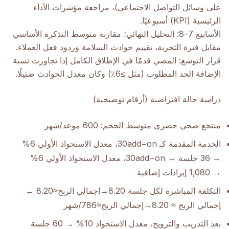
على وسائل التواصل الاجتماعي)، مراجعة مؤشرات الأداء
الرئيسية (KPI) أسبوعيًا.
الأسابيع 7–8: التحليل النهائي؛ مقارنة متوسط التذكرة الأساسي
مقابل فترة التجربة، تقييم حوادث السلامة وردود فعل العملاء.
قرار التوسع: المضي قدمًا في الإطلاق الكامل إذا تجاوزت نسبة
الإضافة الحد المطلوب (مثل ≥6٪) وكان معدل الحوادث ضئيلًا.
دراسة حالة افتراضية (أرقام توضيحية)
منتجع صحي حضري متوسط الحجم: 600 موعد/شهر
الخدمة المقدمة كـ 30add−on، معدل الاستحواذ الأولي 6%
→ 36 جلسة → 30add−on، معدل الاستحواذ الأولي 6%
→ 1,080 إيرادات إضافية
التكلفة المباشرة لكل جلسة 8.20→إجمالي الربح≈8.20 →
إجمالي الربح ≈ 8.20→إجمالي الربح≈786/شهر
بعد التدريب والترويج، معدل الاستحواذ 10% → 60 جلسة