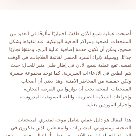
أصبحت عملية شمع الأذن طقسًا اختياريًا مألوفًا في العديد من
المنتجعات الصحية ومراكز العافية البوتيكية. عند تنفيذها بشكل
صحيح، يمكن أن تكون خدمة إضافية عالية الربح، ومنتجًا تجاريًا
جذابًا، ووسيلة لإثراء السرد الحسي لقائمة العلاجات. في الوقت
نفسه، تقع عملية شمع الأذن في إطار طبي مثير للجدل: حيث
يتم الطعن في الادعاءات السريرية، كما توجد مجموعة صغيرة
ولكن حقيقية من المخاطر الأمنية. وهذا يعني أن أصحاب
المنتجعات الصحية يجب أن يوازنوا بين الفرصة التجارية
وإجراءات السلامة الصارمة، واللغة التسويقية المدروسة،
واختيار الموردين بعناية.
هذا المقال هو دليل عملي شامل موجه لمديري المنتجعات
الصحية، ومسؤولي المشتريات، والمشغلين الذين يفكرون في
الشراء بالجملة لشمعة الأذن. وهو يغطي أنواع المنتجات، ونمذجة