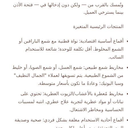
وتُمسك بالقرب من — ولكن دون إدخالها في — فتحة الأذن
بينما يسترخي العميل.
المنتجات الرئيسية المتغيرة
أقماع أساسية اقتصادية: نواة قطنية مع شمع البارافين أو
الشمع المخلوط. أقل تكلفة للوحدة؛ شائعة للاستخدام
السائب.
مخاريط شمع طبيعي: شمع العسل، أو شمع الصويا، أو خليط
من الشموع الطبيعية. يتم تسويقها لعملاء "الجمال النظيف"
وسبا البوتيك؛ وعادةً ما تكون بأسعار متوسطة.
مخاريط مُعطرة بالأعشاب/الزيوت العطرية: تحتوي على
نباتات أو مواد عطرية لتجربة علاج عطري. انتبه لمسببات
الحساسية ومخاطر الاشتعال.
أقماع أحادية الاستخدام مغلفة بشكل فردي: صحية وصديقة
للبيع بالتجزئة؛ بسعر أعلى لكل وحدة.