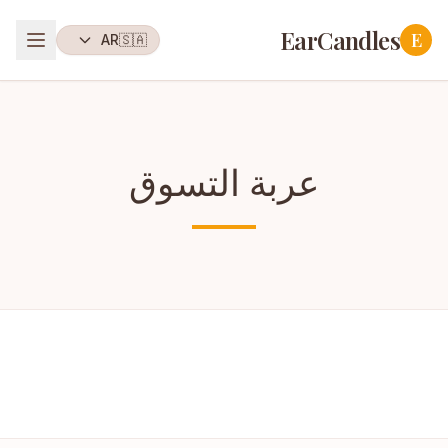
EarCandles
E
AR
🇸🇦
عربة التسوق