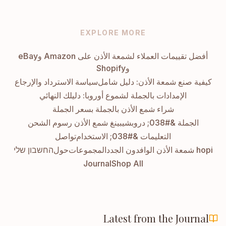
EXPLORE MORE
أفضل تقييمات العملاء لشمعة الأذن على Amazon وeBay
وShopify
كيفية صنع شمعة الأذن: دليل شامل
سياسة الاسترداد والإرجاع
الإمدادات بالجملة لشموع أوروبا: دليلك النهائي
شراء شمع الأذن بالجملة بسعر الجملة
الجملة &#038; دروبشيبينغ شمع الأذن رسوم الشحن
التعليمات &#038; الاستخدام
تواصل
hopi شمعة الأذن الوافدون الجدد
المجموعات
حول
החשבון שלי
Journal
Shop All
Latest from the Journal