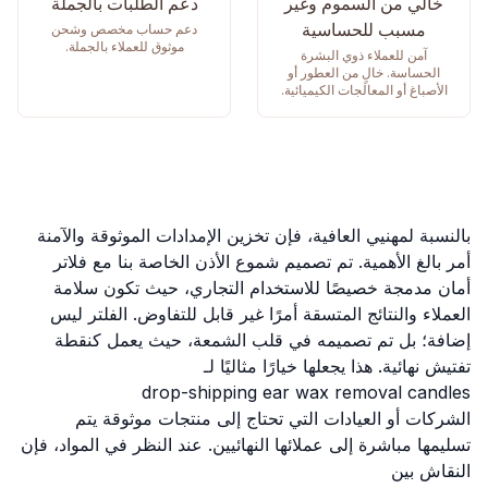
خالي من السموم وغير
دعم الطلبات بالجملة
مسبب للحساسية
دعم حساب مخصص وشحن
موثوق للعملاء بالجملة.
آمن للعملاء ذوي البشرة
الحساسة. خالٍ من العطور أو
الأصباغ أو المعالجات الكيميائية.
بالنسبة لمهنيي العافية، فإن تخزين الإمدادات الموثوقة والآمنة
أمر بالغ الأهمية. تم تصميم شموع الأذن الخاصة بنا مع فلاتر
أمان مدمجة خصيصًا للاستخدام التجاري، حيث تكون سلامة
العملاء والنتائج المتسقة أمرًا غير قابل للتفاوض. الفلتر ليس
إضافة؛ بل تم تصميمه في قلب الشمعة، حيث يعمل كنقطة
تفتيش نهائية. هذا يجعلها خيارًا مثاليًا لـ
drop-shipping ear wax removal candles
الشركات أو العيادات التي تحتاج إلى منتجات موثوقة يتم
تسليمها مباشرة إلى عملائها النهائيين. عند النظر في المواد، فإن
النقاش بين