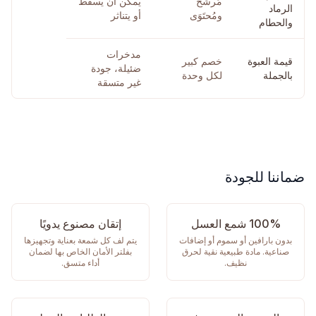
مُرشَّح
يمكن أن يسقط
الرماد
ومُحتَوَى
أو يتناثر
والحطام
مدخرات
قيمة العبوة
خصم كبير
ضئيلة، جودة
بالجملة
لكل وحدة
غير متسقة
ضماننا للجودة
100% شمع العسل
إتقان مصنوع يدويًا
بدون بارافين أو سموم أو إضافات
يتم لف كل شمعة بعناية وتجهيزها
صناعية. مادة طبيعية نقية لحرق
بفلتر الأمان الخاص بها لضمان
نظيف.
أداء متسق.