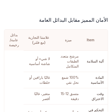
الأمان المميز مقابل البدائل العامة
بدائل
علامتنا التجارية
Item
ميزة
عامة/
(مع فلتر)
رخيصة
مرشح متعدد
لا شيء أو
آلية السلامة
الطبقات
شاشة أساسية
المتكامل
المادة
100% شمع
غالبًا بارافين أو
الأساسية
نحل نقي
خلطات
وقت
متسق 12-15
متغير، غالبًا
الاحتراق
دقيقة
أقصر
التحكم في