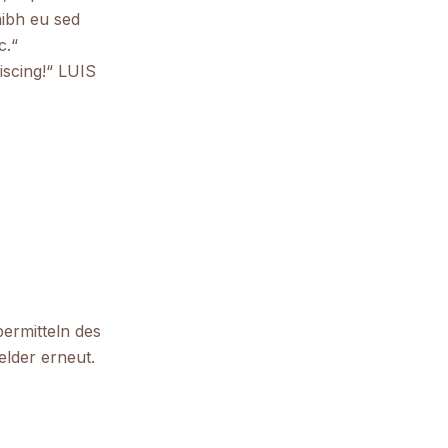
ibh eu sed
c.“
iscing!“ LUIS
ermitteln des
elder erneut.