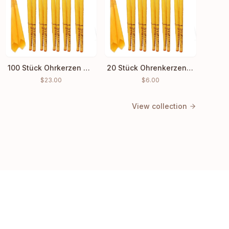
100 Stück Ohrkerzen Hopi Ohrenwachs Indian Coning Reinigung
20 Stück Ohrenkerzen Hopi Ear Wax Indian Coning Duft Reinigung
$
23.00
$
6.00
View collection