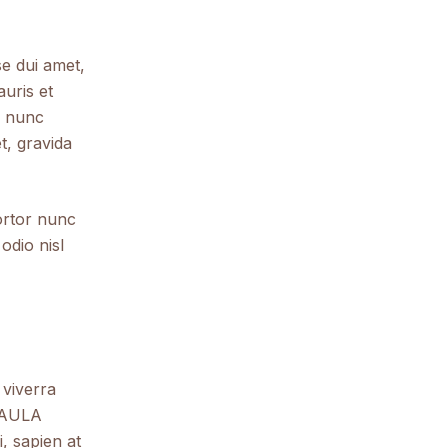
e dui amet,
uris et
e nunc
t, gravida
ortor nunc
odio nisl
 viverra
 PAULA
, sapien at