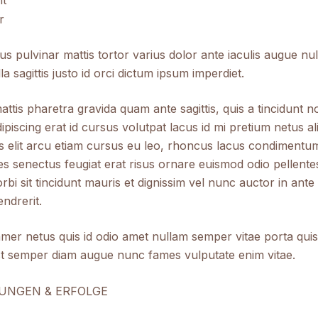
ht
r
tus pulvinar mattis tortor varius dolor ante iaculis augue nu
la sagittis justo id orci dictum ipsum imperdiet.
tis pharetra gravida quam ante sagittis, quis a tincidunt n
adipiscing erat id cursus volutpat lacus id mi pretium netus a
is elit arcu etiam cursus eu leo, rhoncus lacus condimentu
s senectus feugiat erat risus ornare euismod odio pellent
 sit tincidunt mauris et dignissim vel nunc auctor in ante
ndrerit.
mer netus quis id odio amet nullam semper vitae porta quis
st semper diam augue nunc fames vulputate enim vitae.​
UNGEN & ERFOLGE