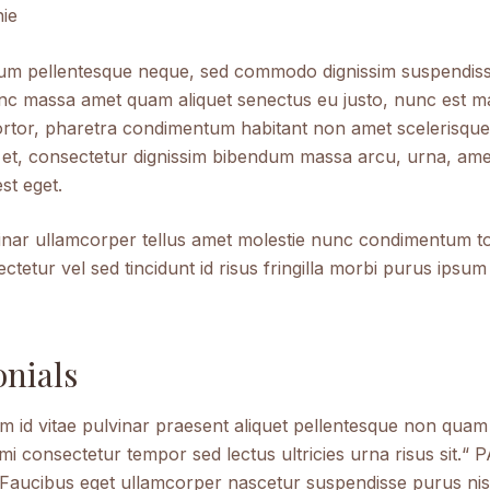
hie
dum pellentesque neque, sed commodo dignissim suspendiss
unc massa amet quam aliquet senectus eu justo, nunc est ma
rtor, pharetra condimentum habitant non amet scelerisqu
i, et, consectetur dignissim bibendum massa arcu, urna, ame
st eget.
nar ullamcorper tellus amet molestie nunc condimentum t
ctetur vel sed tincidunt id risus fringilla morbi purus ipsum 
nials
m id vitae pulvinar praesent aliquet pellentesque non quam
mi consectetur tempor sed lectus ultricies urna risus sit.“
ucibus eget ullamcorper nascetur suspendisse purus nisi