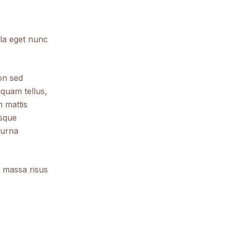
lla eget nunc
on sed
liquam tellus,
m mattis
esque
 urna
 massa risus