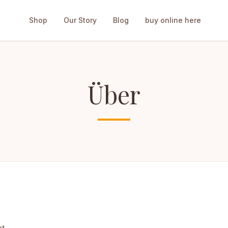
Shop
Our Story
Blog
buy online here
Über