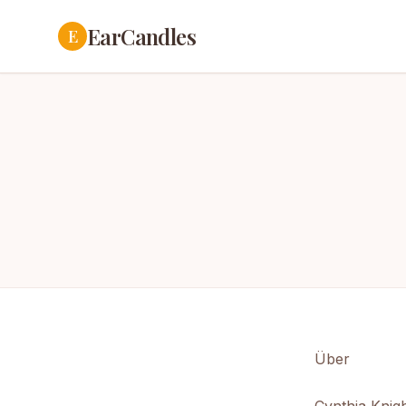
EarCandles
E
Über