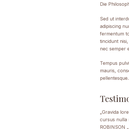
Die Philosop
Sed ut inter
adipiscing n
fermentum to
tincidunt nis
nec semper e
Tempus pulvi
mauris, conse
pellentesque.
Testimo
„Gravida lore
cursus nulla 
ROBINSON „Fa