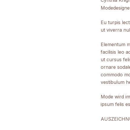
Cynthia Knig
Modedesigne
Eu turpis lec
ut viverra nul
Elementum mat
facilisis leo 
ut cursus fel
ornare sodale
commodo morbi
vestibulum he
Mode wird im
ipsum felis e
AUSZEICHN