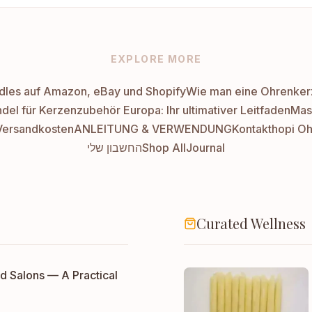
EXPLORE MORE
les auf Amazon, eBay und Shopify
Wie man eine Ohrenkerz
el für Kerzenzubehör Europa: Ihr ultimativer Leitfaden
Mas
Versandkosten
ANLEITUNG & VERWENDUNG
Kontakt
hopi O
החשבון שלי
Shop All
Journal
Curated Wellness
d Salons — A Practical