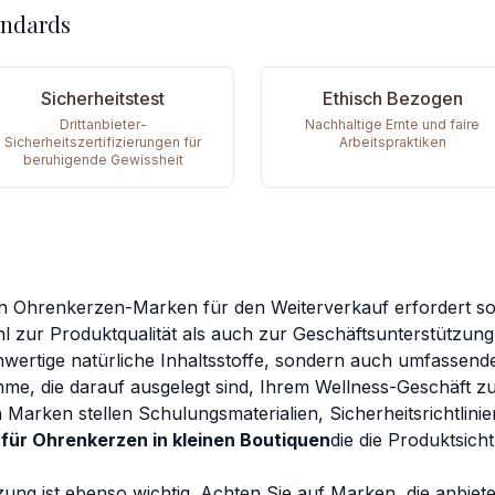
andards
Sicherheitstest
Ethisch Bezogen
Drittanbieter-
Nachhaltige Ernte und faire
Sicherheitszertifizierungen für
Arbeitspraktiken
beruhigende Gewissheit
en Ohrenkerzen-Marken für den Weiterverkauf erfordert sor
 zur Produktqualität als auch zur Geschäftsunterstützu
hwertige natürliche Inhaltsstoffe, sondern auch umfassend
e, die darauf ausgelegt sind, Ihrem Wellness-Geschäft z
n Marken stellen Schulungsmaterialien, Sicherheitsrichtlini
für Ohrenkerzen in kleinen Boutiquen
die die Produktsich
ung ist ebenso wichtig. Achten Sie auf Marken, die anbiet