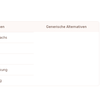
ken
Generische Alternativen
Wachs
kung
ng