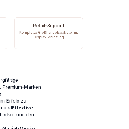
Retail-Support
Komplette Großhandelspakete mit
Display-Anleitung
gfältige
ng. Premium-Marken
e
um Erfolg zu
en und
Effektive
tbarkeit und den
en
Social-Media-