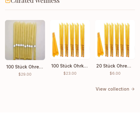
Curated Wellness
100 Stück Ohrkerzen Hopi Ohrenwachs Indian Coning Reinigung
20 Stück Ohrenkerzen Hopi Ear Wax Indian Coning Duft Reinigung
100 Stück Ohrenkerzen Ohrenreinigungs-Wachs Großhandelspreis
$
23.00
$
6.00
$
29.00
View collection