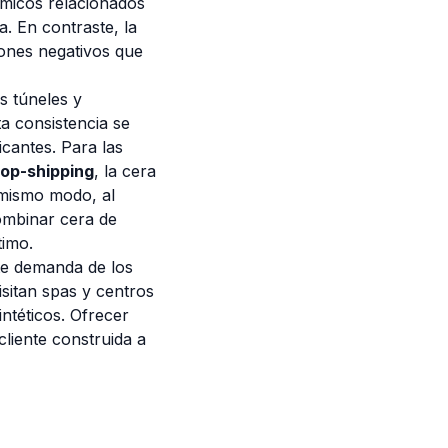
micos relacionados
a. En contraste, la
iones negativos que
s túneles y
a consistencia se
icantes. Para las
rop-shipping
, la cera
 mismo modo, al
ombinar cera de
timo.
nte demanda de los
isitan spas y centros
intéticos. Ofrecer
cliente construida a