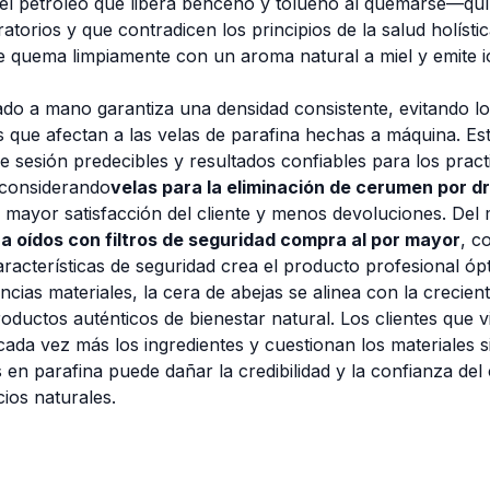
el petróleo que libera benceno y tolueno al quemarse—quí
torios y que contradicen los principios de la salud holístic
e quema limpiamente con un aroma natural a miel y emite 
ado a mano garantiza una densidad consistente, evitando lo
 que afectan a las velas de parafina hechas a máquina. Est
 sesión predecibles y resultados confiables para los pract
considerando
velas para la eliminación de cerumen por d
 mayor satisfacción del cliente y menos devoluciones. Del
a oídos con filtros de seguridad compra al por mayor
, c
aracterísticas de seguridad crea el producto profesional óp
encias materiales, la cera de abejas se alinea con la crecie
ductos auténticos de bienestar natural. Los clientes que v
 cada vez más los ingredientes y cuestionan los materiales s
en parafina puede dañar la credibilidad y la confianza del 
cios naturales.