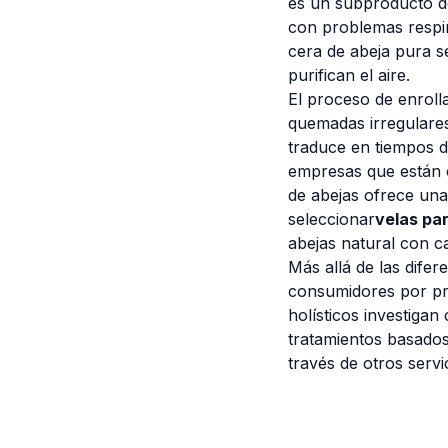
es un subproducto d
con problemas respira
cera de abeja pura s
purifican el aire.
El proceso de enroll
quemadas irregulares
traduce en tiempos de
empresas que están 
de abejas ofrece una
seleccionar
velas par
abejas natural con c
Más allá de las difer
consumidores por pro
holísticos investigan
tratamientos basados 
través de otros servi