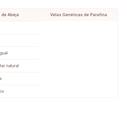
 de Abeja
Velas Genéricas de Parafina
gual
tar natural
s
jos