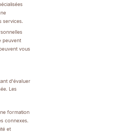
pécialisées
ine
s services.
sonnelles
re peuvent
 peuvent vous
tant d'évaluer
sée. Les
 une formation
ues connexes.
té et