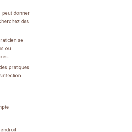
es peut donner
Recherchez des
raticien se
ns ou
res.
 des pratiques
ésinfection
mpte
 endroit