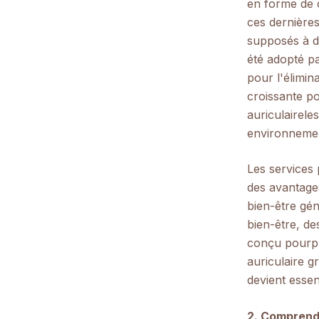
en forme de c
ces dernières
supposés à di
été adopté p
pour l'élimin
croissante po
auriculaire
le
environnemen
Les services 
des avantages
bien-être gé
bien-être, de
conçu pour
p
auriculaire g
devient essen
2. Comprendr