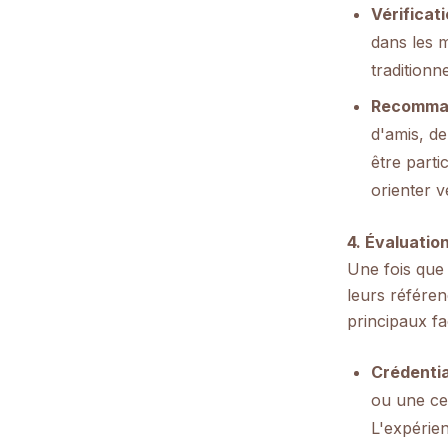
Vérificat
dans les 
traditionn
Recomman
d'amis, de
être part
orienter v
4. Évaluatio
Une fois que 
leurs référen
principaux fa
Crédentia
ou une cer
L'expérien