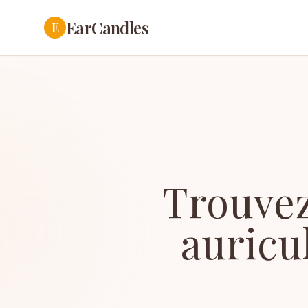
EarCandles
E
Trouvez
auricu