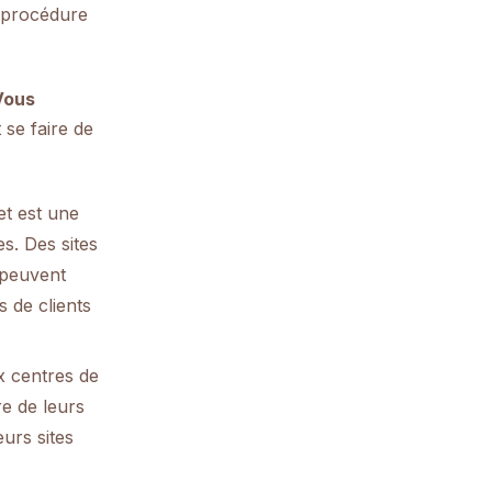
a procédure
Vous
se faire de
et est une
s. Des sites
 peuvent
s de clients
 centres de
re de leurs
eurs sites