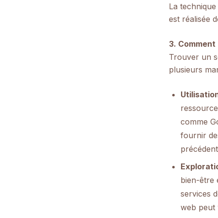
La technique 
est réalisée 
3. Comment 
Trouver un se
plusieurs man
Utilisati
ressource 
comme Goo
fournir de
précédent
Explorati
bien-être 
services d
web peut v