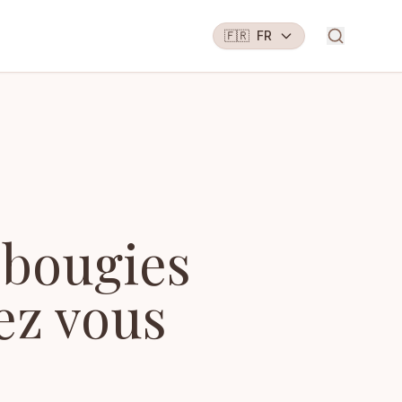
🇫🇷
FR
 bougies
ez vous