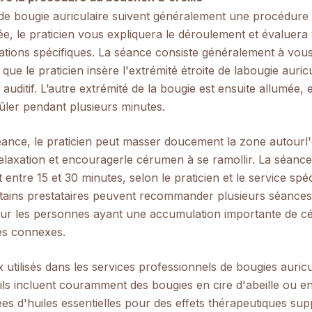
de bougie auriculaire suivent généralement une procédure 
ée, le praticien vous expliquera le déroulement et évaluera
tions spécifiques. La séance consiste généralement à vous
 que le praticien insère l'extrémité étroite de la
bougie auricu
 auditif. L’autre extrémité de la bougie est ensuite allumée, 
rûler pendant plusieurs minutes.
éance, le praticien peut masser doucement la zone autour
l
relaxation et encourager
le cérumen à se ramollir. La séanc
entre 15 et 30 minutes, selon le praticien et le service spéc
tains prestataires peuvent recommander plusieurs séances
pour les personnes ayant une accumulation importante de 
es connexes.
 utilisés dans les services professionnels de bougies auricu
 ils incluent couramment des bougies en cire d'abeille ou en
ées d'huiles essentielles pour des effets thérapeutiques su