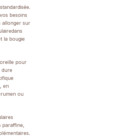
standardisée.
 vos besoins
 allonger sur
laire
dans
et la bougie
'oreille pour
e dure
ifique
, en
cérumen ou
laires
 paraffine,
pplémentaires.