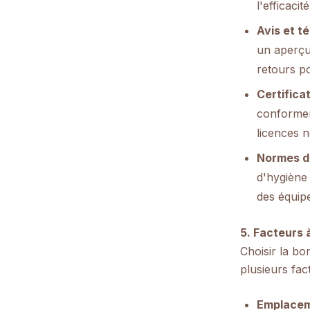
l'efficacit
Avis et t
un aperçu 
retours po
Certifica
conforment
licences 
Normes de
d'hygiène 
des équipe
5. Facteurs 
Choisir la bo
plusieurs fac
Emplaceme