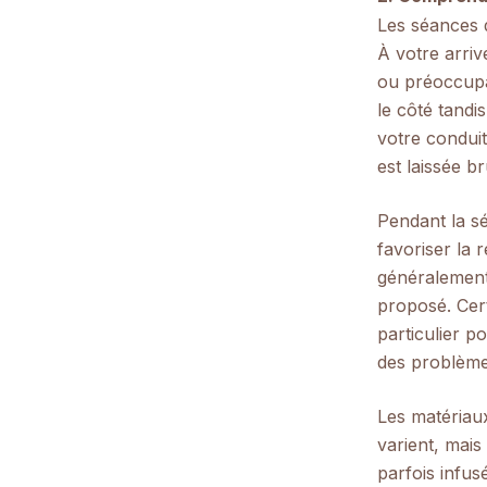
Les séances 
À votre arriv
ou préoccupa
le côté tandis
votre conduit
est laissée b
Pendant la s
favoriser la 
généralement 
proposé. Cer
particulier 
des problèm
Les matériaux
varient, mais
parfois infus