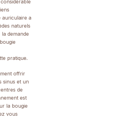
n considérable
iens
 auriculaire a
èdes naturels
ec la demande
 bougie
te pratique.
ment offrir
s sinus et un
centres de
onnement est
our la bougie
hez vous