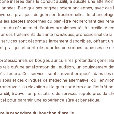
ône insérée dans le conduit auditif, a suscité une attentio
 années. Bien que ses origines soient anciennes, avec des l
verses pratiques de guérison traditionnelles, le chandeliage
ar les adeptes modernes du bien-être recherchant des rem
ation du cérumen et d'autres problèmes liés à l'oreille. Av
ur des traitements de santé holistiques,
professionnel de la
s services sont désormais largement disponibles, offrant un
t pratique et contrôlé pour les personnes curieuses de cet
professionnels de bougies auriculaires prétendent générale
 tels qu'une amélioration de l'audition, un soulagement de
néral accru. Ces services sont souvent proposés dans des 
s spas et des cliniques de médecine alternative, où l'envir
romouvoir la relaxation et la guérison
Alors que l'intérêt p
randit, trouver un prestataire de services réputé près de c
tiel pour garantir une expérience sûre et bénéfique.
e la procédure du bouchon d'oreille