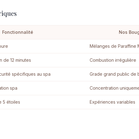
riques
Fonctionnalité
Nos Boug
pure
Mélanges de Paraffine 
 de 12 minutes
Combustion irrégulière
curité spécifiques au spa
Grade grand public de 
ation spa
Concentration uniquement
 5 étoiles
Expériences variables