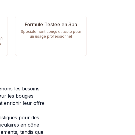
Formule Testée en Spa
Spécialement conçu et testé pour
un usage professionnel
sé
x
enons les besoins
our les bougies
 enrichir leur offre
istiques pour des
iculaires en cône
sements, tandis que