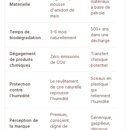
matériaux
Matérielle
mousse
à base de
d'amidon de
pétrole
maïs
500+ ans
Temps de
3-6 mois
dans une
biodégradation
naturellement
décharge
Dégagement
Transfert
Zéro émissions
de produits
chimique
de COV
chimiques
potentiel
Sceaux en
Le revêtement
Protection
plastique
de cire naturelle
contre
qui
repousse
l'humidité
retiennent
l'humidité
l'humidité
Premium,
Générique,
Perception de
conscient,
gaspilleur,
la marque
digne de
dépassé