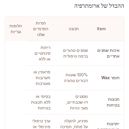
ההבדל של ארומתרפיה
הנרות
חלופות
Item
תכונה
הפרמיים
גנריות
שלנו
ריחות
איכות שמנים
שמנים טהורים
סינתטיים
אתריים
ברמה טיפולית
או ללא
פראפין או
100% שעוות
חומר Wax
תערובות
דבורים טהורה
מעורבות
מסננים
בסיסי או
תכונות
דו-שכבתיים,
ללא תכונות
בטיחות
מגני כוויות
בטיחות
מרגיע, להקלה
ערך טיפולי
יתרונות
על מתח, תמיכה
מינימלי או