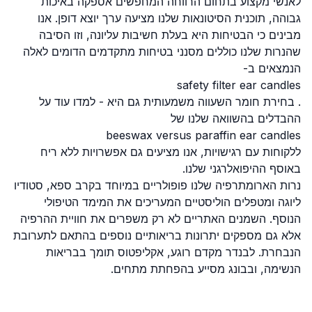
לאנשי מקצוע בתחום הרווחה המחפשים אספקה באיכות
גבוהה, תוכנית הסיטונאות שלנו מציעה ערך יוצא דופן. אנו
מבינים כי הבטיחות היא בעלת חשיבות עליונה, וזו הסיבה
שהנרות שלנו כוללים מסנני בטיחות מתקדמים הדומים לאלה
הנמצאים ב-
safety filter ear candles
. בחירת חומר השעווה משמעותית גם היא - למדו עוד על
ההבדלים בהשוואה שלנו של
beeswax versus paraffin ear candles
ללקוחות עם רגישויות, אנו מציעים גם אפשרויות ללא ריח
באוסף ההיפואלרגני שלנו.
נרות הארומתרפיה שלנו פופולריים במיוחד בקרב ספא, סטודיו
ליוגה ומטפלים הוליסטיים המעריכים את המימד הטיפולי
הנוסף. השמנים האתריים לא רק משפרים את חוויית ההרפיה
אלא גם מספקים יתרונות בריאותיים נוספים בהתאם לתערובת
הנבחרת. לבנדר מקדם רוגע, אקליפטוס תומך בבריאות
הנשימה, ובבונג מסייע בהפחתת מתחים.