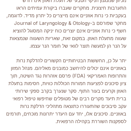
מכיוון שמנגנון הניקוי הטבעי של תעלת האוזן אינו דורש
התערבות חיצונית. מחקרים שעברו ביקורת עמיתים הראו
בעקביות כי נרות אוזניים אינם מייצרים כל יתרון מדיד. לדוגמה,
מחקר שפורסם ב-Journal of Laryngology & Otology
חשף כי נרות אוזניים אינם יוצרים כוח יניקה המסוגל להוציא
שעווה מתעלת האוזן. במקום זאת, שאריות השעווה שנמצאות
על הנר הן למעשה תוצר לוואי של חומר הנר עצמו.
יתר על כן, החששות הבטיחותיים הקשורים להדלקת נרות
באוזניים אינם יכולים להיחשב כמובנים מאליהם. מנהל המזון
והתרופות האמריקאי (FDA) פרסם אזהרות נגד השיטה, תוך
ציון סיכונים לפציעות חמורות הכוללות כוויות, חסימות בתעלת
האוזן וקרעים בעור התוף. סקר שנערך בקרב ספקי שירותי
ברית תיעד מקרים רבים של מטופלים שחיפשו טיפול רפואי
עקב סיבוכים שהתעוררו כתוצאה מתהליכי הדלקת נרות
באוזניים. סיכונים אלו, יחד עם היעדר יתרונות מוכחים, תורמים
לספקנות השוררת בקהילה הרפואית.