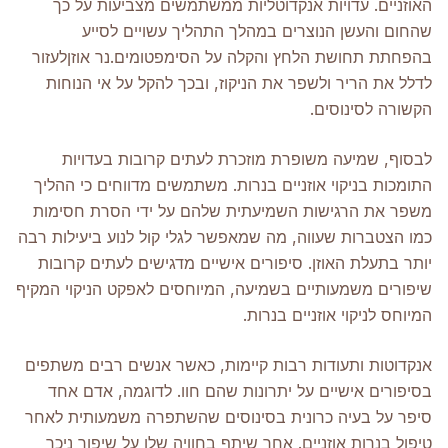
האוזניים. עדויות אנקדוטליות ממשתמשים מצביעות על כך
שהחום והעשן הנוצרים במהלך התהליך עשויים לסייע
בהפחתת תחושת הלחץ והקלה על הסימפטומים.
נר אוזן
לעזור
לדלל את הריר ולשפר את הניקוז, ובכך להקל על אי הנוחות
הקשורה לסינוסים.
לבסוף, שמיעה משופרת מוזכרת לעתים קרובות בעדויות
התומכות בניקוי אוזניים בנרות. משתמשים מדווחים כי ההליך
משפר את הרגישות השמיעתית שלהם על ידי הסרת חסימות
כמו הצטברות שעווה, מה שמאפשר לגלי קול לנוע ביעילות רבה
יותר בתעלת האוזן. סיפורים אישיים מדגישים לעתים קרובות
שיפורים משמעותיים בשמיעה, המיוחסים לאפקט הניקוי המקיף
המיוחס לניקוי אוזניים בנרות.
אנקדוטות ותעודות רבות קיימות, כאשר אנשים רבים משתפים
בסיפורים אישיים על יתרונות שהם חוו. לדוגמה, אדם אחד
סיפר על בעיה כרונית בסינוסים שהשתפרה משמעותית לאחר
טיפול בנרות אוזניים. אחר שיתף בחוויה שלו על שיפור ניכר