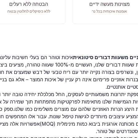
מצוינות מעשה ידיים
הבטחה ללא רעלים
אומנות איכותית בכל נר
ללא כימיקלים לחלוטין ובטוח
ניים משעוות דבורים סיטונאית
איכות וטוהר הם בעלי חשיבות עליונ
והן לבטיחות הלקוח. נרות שעוות דבורים שלנו, העשויים מ-00%
, ונשרפים בצורה נקייה יותר עם ריח טבעי של דבש שמעצים את חוו
רות אוזניים פרימיום אינה רק עניין של איכות המוצר – אלא גם בניי
יים אותנטיים.
מספקת יתרונות משמעותיים לעסקים, החל מכלכלת יחידה טובה יותר 
יות הגמישות שלנו מתאימות לפרקטיקות מתפתחות תוך שמירה על אי
יצע הנרות האוזניים שלהם עם מוצרים משלימים כמו שלנו.
ספק סיט
המציע עיצובים מיוחדים לגישות טיפול שונות. עבור אלו המחפשים חו
 מכותנה אורגנית ביבוא כמות מינימלית (MOQ)
אפשרויות אלה מציע
סטנדרטים של טוהר.