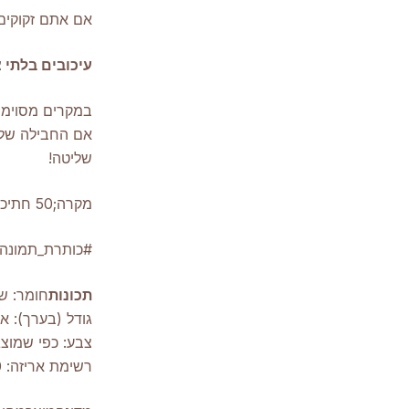
אם אתם זקוקים 
עיכובים בלתי צ
במקרים מסוימים
אם החבילה שלכם
שליטה!
מקרה;
50 חתיכות כלי להסרת שעווה מנרות אוזניים dropshipping
#כותרת_תמונה
תכונות
חומר: שע
גודל (בערך): אורך 9.8 אינץ'/23.5 ס"מ; רוחב 0.5 א
צבע: כפי שמוצ
רשימת אריזה: 50 יחידות