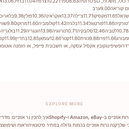
מדינהמוצרמחיר 
הברית10.81דרום קוריאה9.00ערב
דרופשיפינגקובץ אקסיל עסקה, או חשבונית פייפל, או הזמנה אוטומ
EXPLORE MORE
Amazon, eB ו-Shopify
איך להכין נר אוזניים: מדרי
י שלך
קנה נרות אוזניים בכמות גדולה במחיר סיטונאי
הוראות ושימוש
צו