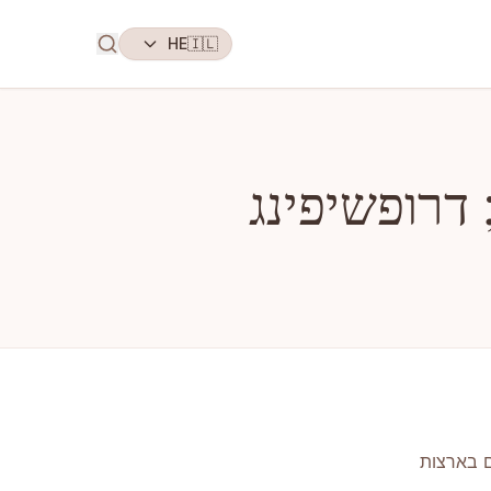
HE
🇮🇱
ם בארצות