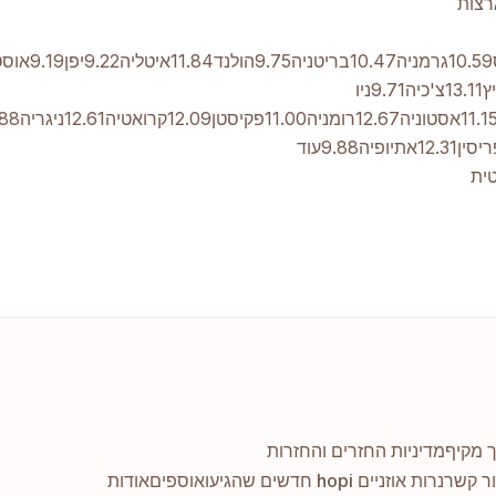
כולל משלוח, USDרוסיה8.63ספרד10.22צרפת11.04ברזיל13.06ארצות
האמירויות11.43טורקיה11.86פורטוגל11.34בלגיה11.42קולומביה11.60מרוקו9.80שווייץ13.11צ'כיה9.71ניו
לנקה11.40לוקסמבורג11.66פרו9.88כווית11.80קטר12.86עומאן12.85בחריין11.99קפריסין12.31אתיופיה9.88עוד
טית
ך מקיף
מדיניות החזרים והחזרות
ר קשר
נרות אוזניים hopi חדשים שהגיעו
אוספים
אודות