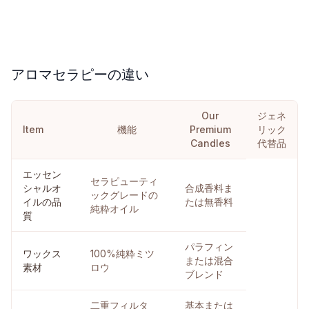
アロマセラピーの違い
Our
ジェネ
Item
機能
Premium
リック
Candles
代替品
エッセン
セラピューティ
シャルオ
合成香料ま
ックグレードの
イルの品
たは無香料
純粋オイル
質
パラフィン
ワックス
100%純粋ミツ
または混合
素材
ロウ
ブレンド
二重フィルタ
基本または