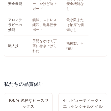
安全機能
ー、やけど防止
安全機能な
ガード
し
アロマテ
鎮静、ストレス
最小限また
ラピーの
緩和、副鼻腔サ
は治療的価
効能
ポート
値なし
手間をかけて丁
機械製、不
職人技
寧に巻き上げら
揃い
れた
私たちの品質保証
100% 純粋なビーズワ
セラピューティック・
ックス
エッセンシャルオイル