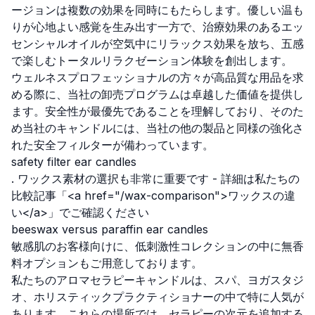
ージョンは複数の効果を同時にもたらします。優しい温も
りが心地よい感覚を生み出す一方で、治療効果のあるエッ
センシャルオイルが空気中にリラックス効果を放ち、五感
で楽しむトータルリラクゼーション体験を創出します。
ウェルネスプロフェッショナルの方々が高品質な用品を求
める際に、当社の卸売プログラムは卓越した価値を提供し
ます。安全性が最優先であることを理解しており、そのた
め当社のキャンドルには、当社の他の製品と同様の強化さ
れた安全フィルターが備わっています。
safety filter ear candles
. ワックス素材の選択も非常に重要です - 詳細は私たちの
比較記事「<a href="/wax-comparison">ワックスの違
い</a>」でご確認ください
beeswax versus paraffin ear candles
敏感肌のお客様向けに、低刺激性コレクションの中に無香
料オプションもご用意しております。
私たちのアロマセラピーキャンドルは、スパ、ヨガスタジ
オ、ホリスティックプラクティショナーの中で特に人気が
あります。これらの場所では、セラピーの次元を追加する