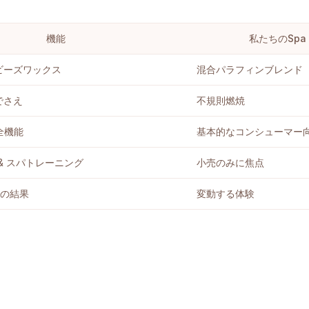
機能
私たちのSpa C
アビーズワックス
混合パラフィンブレンド
でさえ
不規則燃焼
全機能
基本的なコンシューマー
& スパトレーニング
小売のみに焦点
星の結果
変動する体験