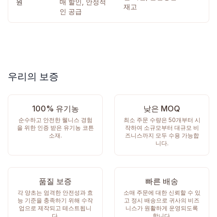
원
매 할인, 안정적
재고
인 공급
우리의 보증
100% 유기농
낮은 MOQ
순수하고 안전한 웰니스 경험
최소 주문 수량은 50개부터 시
을 위한 인증 받은 유기농 코튼
작하여 소규모부터 대규모 비
소재.
즈니스까지 모두 수용 가능합
니다.
품질 보증
빠른 배송
각 양초는 엄격한 안전성과 효
소매 주문에 대한 신뢰할 수 있
능 기준을 충족하기 위해 수작
고 정시 배송으로 귀사의 비즈
업으로 제작되고 테스트됩니
니스가 원활하게 운영되도록
다.
합니다.