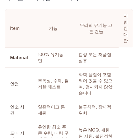
저
렴
우리의 유기농 코
Item
기능
한
튼 캔들
대
안
100% 유기농
합성 또는 저품질
Material
면
섬유
화학 물질이 포함
무독성, 수제, 철
되어 있을 수 있으
안전
저한 테스트
며, 검사되지 않았
습니다.
연소 시
일관적이고 통
불규칙적, 잠재적
간
제된
위험
유연한 최소 주
높은 MOQ, 제한
도매 지
문 수량, 대량 구
된 지원, 불안정한