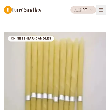
EarCandles
E
🇵🇹
PT
CHINESE-EAR-CANDLES